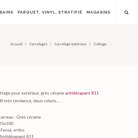
BAINS
PARQUET, VINYL, STRATIFIÉ
MAGASINS
Accueil
Carrelages
Carrelage extérieur
Cottage
ttage pour extérieur, grès cérame
antidérapant R11
0 très tendance, deux coloris…
carreau : Grès cérame
 23x100
 Fassa, ortles
: Antidérapant R11