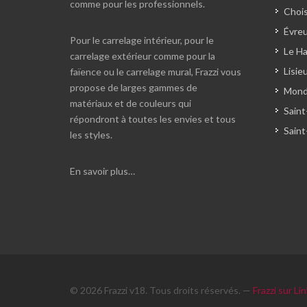
comme pour les professionnels.
Chois
Évreu
Pour le carrelage intérieur, pour le
Le Ha
carrelage extérieur comme pour la
Lisie
faïence ou le carrelage mural, Frazzi vous
propose de larges gammes de
Monde
matériaux et de couleurs qui
Saint
répondront à toutes les envies et tous
Saint
les styles.
En savoir plus…
© 2026 Frazzi v18. Tous droits réservés. —
Frazzi sur Li