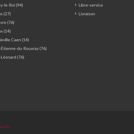
y-le-Roi (94)
Libre-service
x (27)
Livraison
vre (76)
ux (14)
ville Caen (14)
-Étienne-du-Rouvray (76)
-Léonard (76)
nkedIn