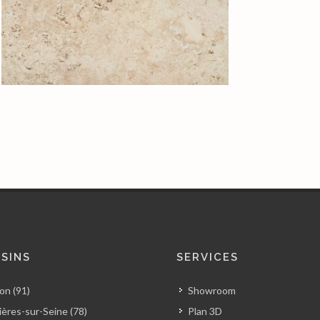
SINS
SERVICES
on (91)
Showroom
ères-sur-Seine (78)
Plan 3D