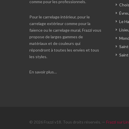
comme pour les professionnels.
Chois
Évreu
Pour le carrelage intérieur, pour le
Le Ha
carrelage extérieur comme pour la
Lisie
faïence ou le carrelage mural, Frazzi vous
propose de larges gammes de
Monde
matériaux et de couleurs qui
Saint
répondront à toutes les envies et tous
Saint
les styles.
En savoir plus…
© 2026 Frazzi v18. Tous droits réservés. —
Frazzi sur Li