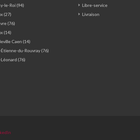
y-le-Roi (94)
Libre-service
x (27)
Livraison
vre (76)
ux (14)
ville Caen (14)
-Étienne-du-Rouvray (76)
-Léonard (76)
nkedIn