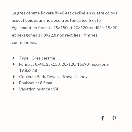
Le grès cérame Rovere 8×40 est décliné en quatre coloris
aspect bois pour une pose très tendance. Existe
également en formats 25×150 et 20×120 rectifiés, 15×90
et hexagones 19,8×22,8 non rectifiés. Plinthes
coordonnées.
Type : Gres cerame
Format : 8x40, 25x150, 20x120, 15x90, hexagone
19,8x22,8
Couleur : Bark, Désert, Brown, Honey
Epaisseur : 8,5mm
Variation nuance : V4