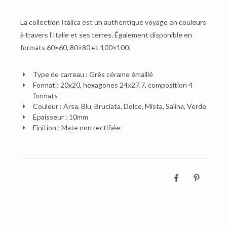
La collection Italica est un authentique voyage en couleurs
à travers l’Italie et ses terres. Également disponible en
formats 60×60, 80×80 et 100×100.
Type de carreau : Grès cérame émaillé
Format : 20x20, hexagones 24x27,7, composition 4
formats
Couleur : Arsa, Blu, Bruciata, Dolce, Mista, Salina, Verde
Epaisseur : 10mm
Finition : Mate non rectifiée