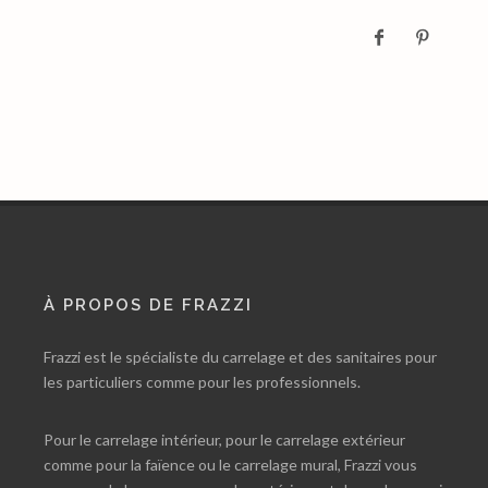
À PROPOS DE FRAZZI
Frazzi est le spécialiste du carrelage et des sanitaires pour
les particuliers comme pour les professionnels.
Pour le carrelage intérieur, pour le carrelage extérieur
comme pour la faïence ou le carrelage mural, Frazzi vous