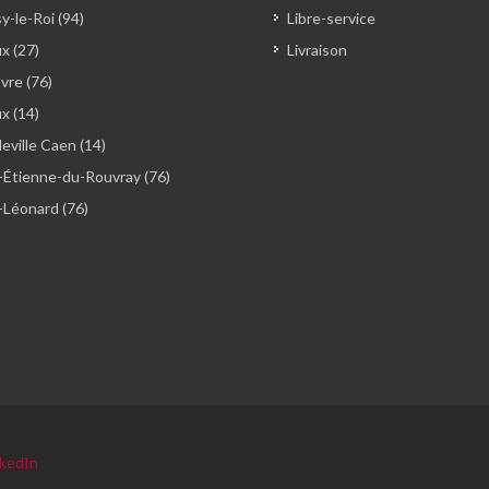
y-le-Roi (94)
Libre-service
x (27)
Livraison
vre (76)
ux (14)
ville Caen (14)
-Étienne-du-Rouvray (76)
-Léonard (76)
nkedIn