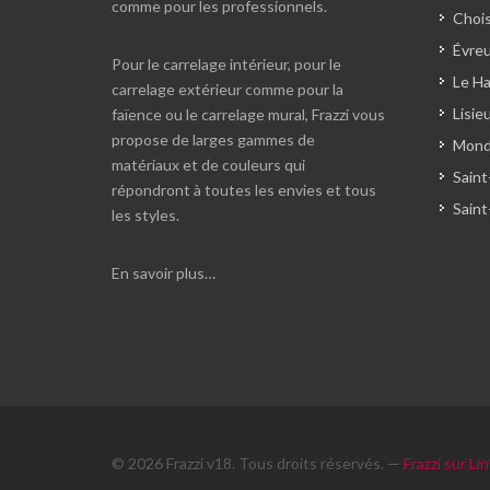
comme pour les professionnels.
Chois
Évreu
Pour le carrelage intérieur, pour le
Le Ha
carrelage extérieur comme pour la
Lisie
faïence ou le carrelage mural, Frazzi vous
propose de larges gammes de
Monde
matériaux et de couleurs qui
Saint
répondront à toutes les envies et tous
Saint
les styles.
En savoir plus…
© 2026 Frazzi v18. Tous droits réservés. —
Frazzi sur Li