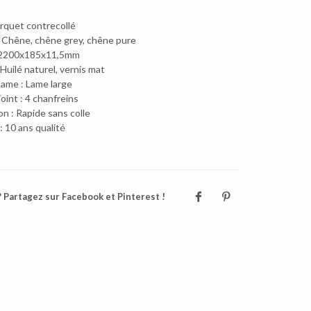
rquet contrecollé
: Chêne, chêne grey, chêne pure
 2200x185x11,5mm
 Huilé naturel, vernis mat
lame : Lame large
joint : 4 chanfreins
ion : Rapide sans colle
: 10 ans qualité
 Partagez sur Facebook et Pinterest !