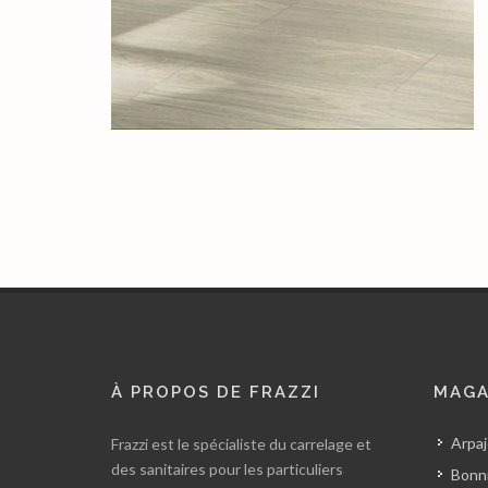
À PROPOS DE FRAZZI
MAGA
Arpaj
Frazzi est le spécialiste du carrelage et
des sanitaires pour les particuliers
Bonni