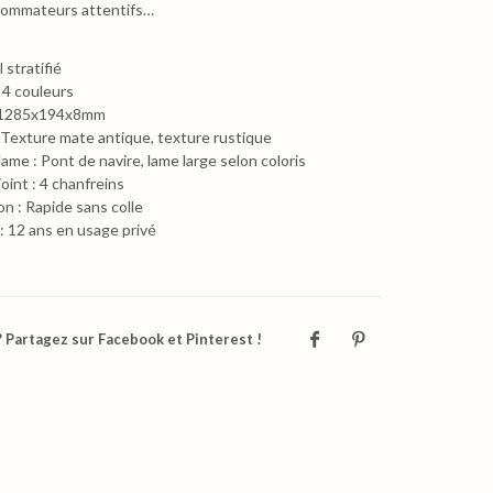
sommateurs attentifs…
 stratifié
 4 couleurs
: 1285x194x8mm
 Texture mate antique, texture rustique
lame : Pont de navire, lame large selon coloris
joint : 4 chanfreins
ion : Rapide sans colle
: 12 ans en usage privé
 Partagez sur Facebook et Pinterest !