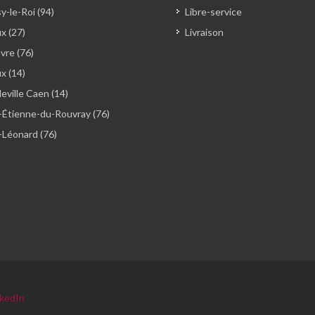
y-le-Roi (94)
Libre-service
x (27)
Livraison
vre (76)
ux (14)
ville Caen (14)
-Étienne-du-Rouvray (76)
-Léonard (76)
nkedIn