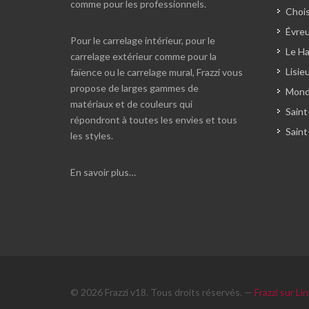
comme pour les professionnels.
Chois
Évreu
Pour le carrelage intérieur, pour le
Le Ha
carrelage extérieur comme pour la
Lisie
faïence ou le carrelage mural, Frazzi vous
propose de larges gammes de
Monde
matériaux et de couleurs qui
Saint
répondront à toutes les envies et tous
Saint
les styles.
En savoir plus…
© 2026 Frazzi v18. Tous droits réservés. —
Frazzi sur Li