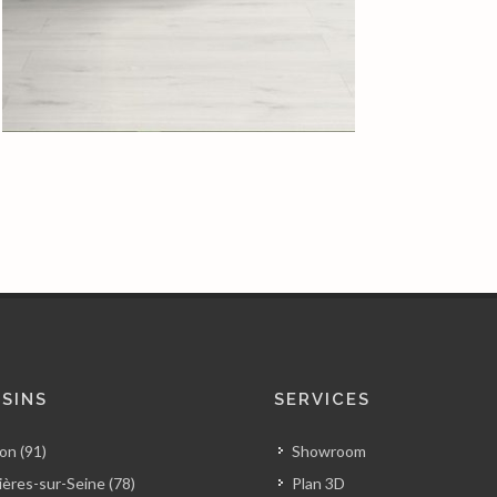
SINS
SERVICES
on (91)
Showroom
ères-sur-Seine (78)
Plan 3D