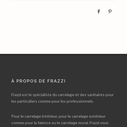
À PROPOS DE FRAZZI
Frazzi est le spécialiste du carrelage et des sanitaires pour
les particuliers comme pour les professionnels.
Pour le carrelage intérieur, pour le carrelage extérieur
comme pour la faïence ou le carrelage mural, Frazzi vous