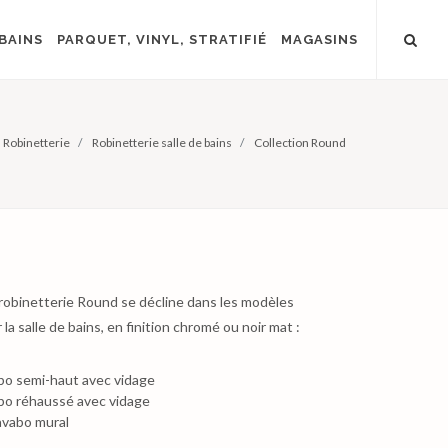
BAINS
PARQUET, VINYL, STRATIFIÉ
MAGASINS
Robinetterie
Robinetterie salle de bains
Collection Round
 robinetterie Round se décline dans les modèles
la salle de bains, en finition chromé ou noir mat :
abo semi-haut avec vidage
abo réhaussé avec vidage
avabo mural