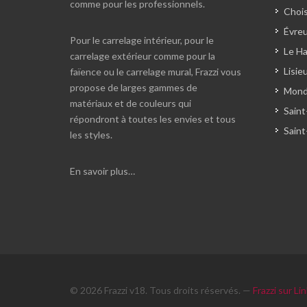
comme pour les professionnels.
Chois
Évreu
Pour le carrelage intérieur, pour le
Le Ha
carrelage extérieur comme pour la
Lisie
faïence ou le carrelage mural, Frazzi vous
propose de larges gammes de
Monde
matériaux et de couleurs qui
Saint
répondront à toutes les envies et tous
Saint
les styles.
En savoir plus…
© 2026 Frazzi v18. Tous droits réservés. —
Frazzi sur Li