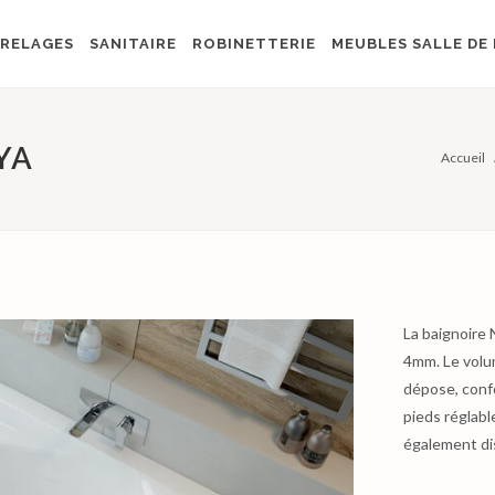
RELAGES
SANITAIRE
ROBINETTERIE
MEUBLES SALLE DE 
YA
Accueil
La baignoire 
4mm. Le volu
dépose, confo
pieds réglabl
également di