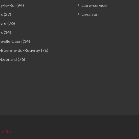
y-le-Roi (94)
Libre-service
x (27)
Livraison
vre (76)
ux (14)
ville Caen (14)
-Étienne-du-Rouvray (76)
-Léonard (76)
nkedIn