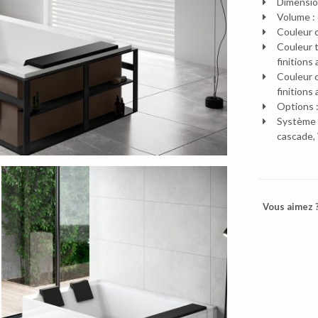
Dimensio
Volume : 
Couleur c
Couleur ta
finitions 
Couleur c
finitions 
Options :
Système b
cascade, 
Vous aimez ?