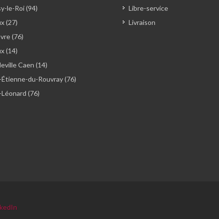
y-le-Roi (94)
Libre-service
x (27)
Livraison
vre (76)
ux (14)
ville Caen (14)
-Étienne-du-Rouvray (76)
-Léonard (76)
nkedIn