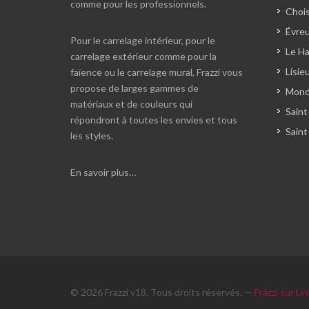
comme pour les professionnels.
Chois
Évreu
Pour le carrelage intérieur, pour le
Le Ha
carrelage extérieur comme pour la
Lisie
faïence ou le carrelage mural, Frazzi vous
propose de larges gammes de
Monde
matériaux et de couleurs qui
Saint
répondront à toutes les envies et tous
Saint
les styles.
En savoir plus…
© 2026 Frazzi v18. Tous droits réservés. —
Frazzi sur Li