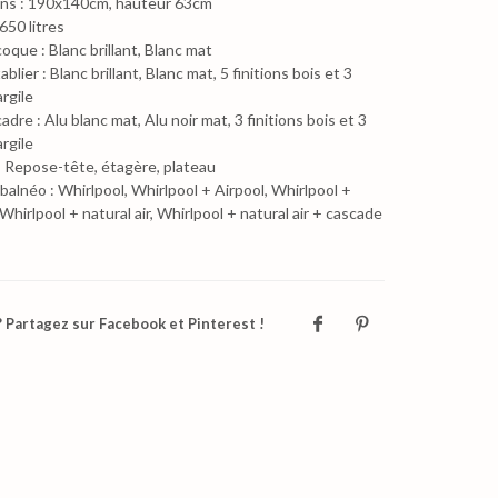
ns : 190x140cm, hauteur 63cm
650 litres
oque : Blanc brillant, Blanc mat
blier : Blanc brillant, Blanc mat, 5 finitions bois et 3
argile
adre : Alu blanc mat, Alu noir mat, 3 finitions bois et 3
argile
 Repose-tête, étagère, plateau
alnéo : Whirlpool, Whirlpool + Airpool, Whirlpool +
Whirlpool + natural air, Whirlpool + natural air + cascade
 Partagez sur Facebook et Pinterest !