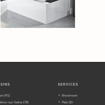
SINS
SERVICES
on (91)
Showroom
ères-sur-Seine (78)
Plan 3D