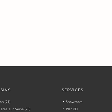
SINS
SERVICES
on (91)
Showroom
ères-sur-Seine (78)
Plan 3D