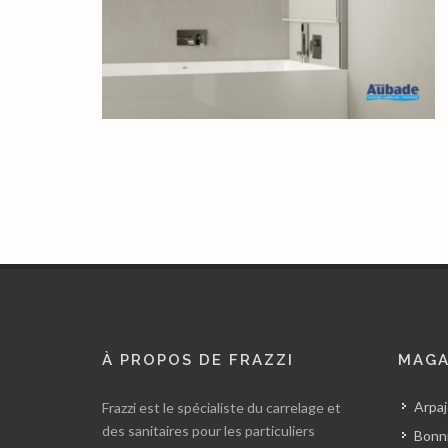
À PROPOS DE FRAZZI
MAGA
Arpaj
Frazzi est le spécialiste du carrelage et
des sanitaires pour les particuliers
Bonni