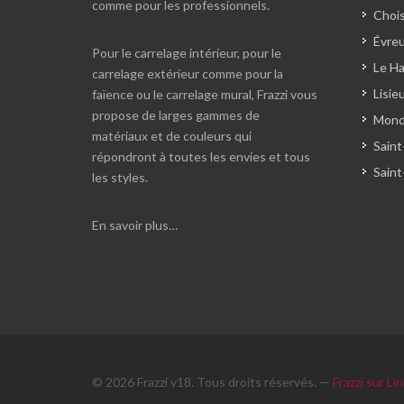
comme pour les professionnels.
Chois
Évreu
Pour le carrelage intérieur, pour le
Le Ha
carrelage extérieur comme pour la
Lisie
faïence ou le carrelage mural, Frazzi vous
propose de larges gammes de
Monde
matériaux et de couleurs qui
Saint
répondront à toutes les envies et tous
Saint
les styles.
En savoir plus…
© 2026 Frazzi v18. Tous droits réservés. —
Frazzi sur Li