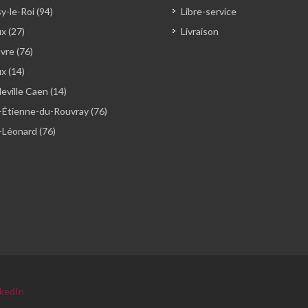
y-le-Roi (94)
Libre-service
x (27)
Livraison
vre (76)
ux (14)
ville Caen (14)
-Étienne-du-Rouvray (76)
-Léonard (76)
nkedIn