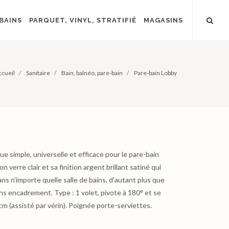
BAINS
PARQUET, VINYL, STRATIFIÉ
MAGASINS
ccueil
Sanitaire
Bain, balnéo, pare-bain
Pare-bain Lobby
e simple, universelle et efficace pour le pare-bain
n verre clair et sa finition argent brillant satiné qui
ans n’importe quelle salle de bains, d’autant plus que
ans encadrement. Type : 1 volet, pivote à 180° et se
cm (assisté par vérin). Poignée porte-serviettes.