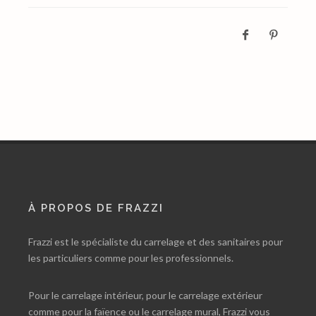
À PROPOS DE FRAZZI
Frazzi est le spécialiste du carrelage et des sanitaires pour
les particuliers comme pour les professionnels.
Pour le carrelage intérieur, pour le carrelage extérieur
comme pour la faïence ou le carrelage mural, Frazzi vous