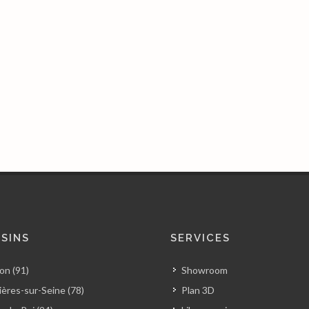
SINS
SERVICES
on (91)
Showroom
ères-sur-Seine (78)
Plan 3D