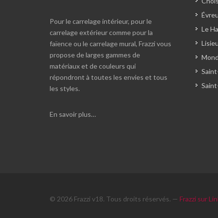
Chois
Évreu
Pour le carrelage intérieur, pour le
Le Ha
carrelage extérieur comme pour la
Lisie
faïence ou le carrelage mural, Frazzi vous
propose de larges gammes de
Monde
matériaux et de couleurs qui
Saint
répondront à toutes les envies et tous
Saint
les styles.
En savoir plus…
© 2026 Frazzi v18. Tous droits réservés. —
Frazzi sur Li