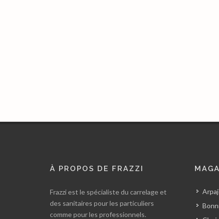
À PROPOS DE FRAZZI
MAGA
Arpaj
Frazzi est le spécialiste du carrelage et
des sanitaires pour les particuliers
Bonni
comme pour les professionnels.