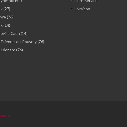
y-le-Roi (94)
Libre-service
x (27)
Livraison
vre (76)
ux (14)
ville Caen (14)
-Étienne-du-Rouvray (76)
-Léonard (76)
nkedIn