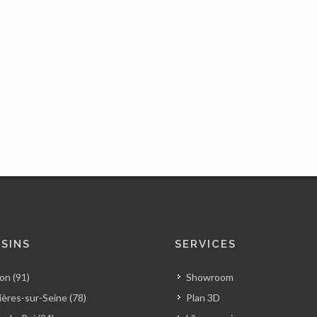
SINS
SERVICES
on (91)
Showroom
ères-sur-Seine (78)
Plan 3D