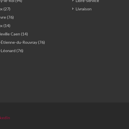
y-le-Roi (94)
Libre-service
x (27)
Livraison
vre (76)
ux (14)
ville Caen (14)
-Étienne-du-Rouvray (76)
-Léonard (76)
nkedIn