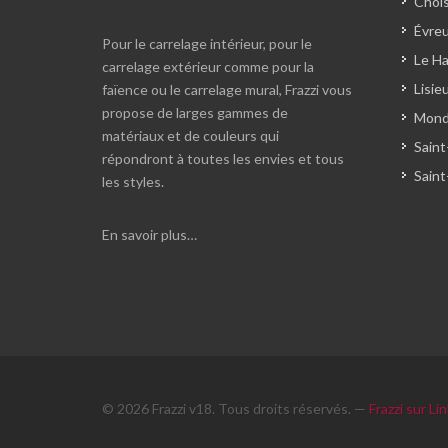
Chois
Évreu
Pour le carrelage intérieur, pour le
Le Ha
carrelage extérieur comme pour la
Lisie
faïence ou le carrelage mural, Frazzi vous
propose de larges gammes de
Monde
matériaux et de couleurs qui
Saint
répondront à toutes les envies et tous
Saint
les styles.
En savoir plus…
© 2026 Frazzi v18. Tous droits réservés. —
Frazzi sur Li