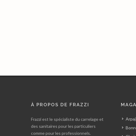
À PROPOS DE FRAZZI
MAGA
Arpaj
Frazzi est le spécialiste du carrelage et
des sanitaires pour les particuliers
Bonni
comme pour les professionnels.