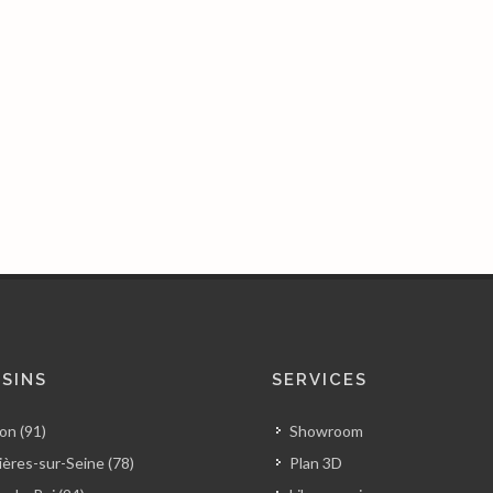
SINS
SERVICES
on (91)
Showroom
ères-sur-Seine (78)
Plan 3D