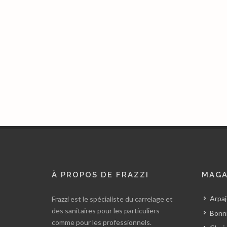
À PROPOS DE FRAZZI
MAGA
Arpaj
Frazzi est le spécialiste du carrelage et
des sanitaires pour les particuliers
Bonni
comme pour les professionnels.