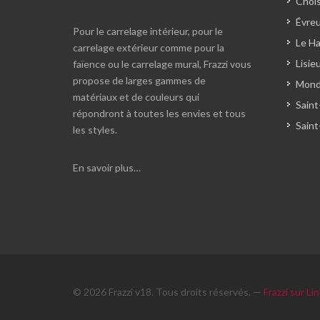
Chois
Évreu
Pour le carrelage intérieur, pour le
Le Ha
carrelage extérieur comme pour la
Lisie
faïence ou le carrelage mural, Frazzi vous
propose de larges gammes de
Monde
matériaux et de couleurs qui
Saint
répondront à toutes les envies et tous
Saint
les styles.
En savoir plus…
© 2026 Frazzi v18. Tous droits réservés. —
Frazzi sur Li