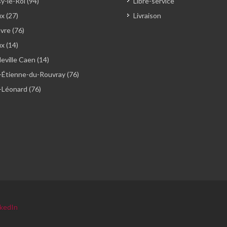
y-le-Roi (94)
Libre-service
x (27)
Livraison
vre (76)
ux (14)
ville Caen (14)
-Étienne-du-Rouvray (76)
-Léonard (76)
nkedIn