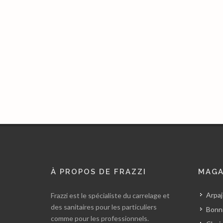
À PROPOS DE FRAZZI
MAGA
Arpaj
Frazzi est le spécialiste du carrelage et
des sanitaires pour les particuliers
Bonni
comme pour les professionnels.