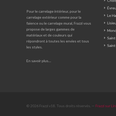
Chois
Évreu
Pour le carrelage intérieur, pour le
Le Ha
carrelage extérieur comme pour la
Lisie
faïence ou le carrelage mural, Frazzi vous
propose de larges gammes de
Monde
matériaux et de couleurs qui
Saint
répondront à toutes les envies et tous
Saint
les styles.
En savoir plus…
© 2026 Frazzi v18. Tous droits réservés. —
Frazzi sur Li