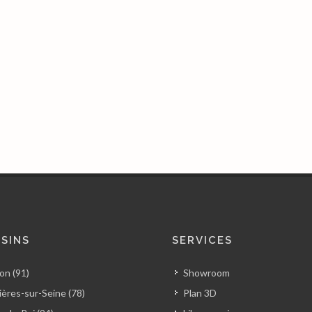
SINS
SERVICES
on (91)
Showroom
ères-sur-Seine (78)
Plan 3D