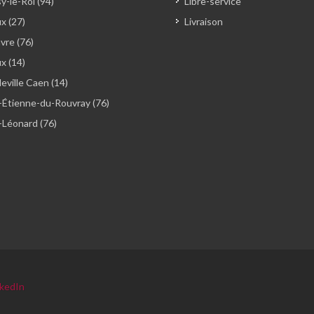
y-le-Roi (94)
Libre-service
x (27)
Livraison
vre (76)
ux (14)
ville Caen (14)
-Étienne-du-Rouvray (76)
-Léonard (76)
nkedIn