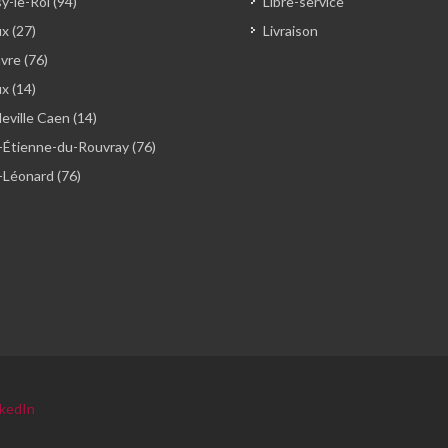
y-le-Roi (94)
Libre-service
x (27)
Livraison
vre (76)
ux (14)
ville Caen (14)
-Étienne-du-Rouvray (76)
-Léonard (76)
nkedIn