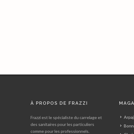
À PROPOS DE FRAZZI
MAGA
Arpaj
Frazzi est le spécialiste du carrelage et
des sanitaires pour les particuliers
Bonni
comme pour les professionnels.