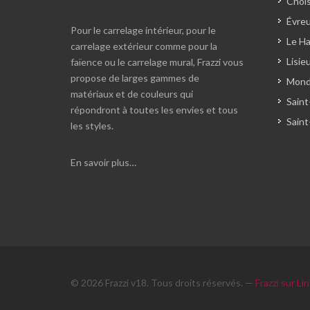
Chois
Évreu
Pour le carrelage intérieur, pour le
Le Ha
carrelage extérieur comme pour la
Lisie
faïence ou le carrelage mural, Frazzi vous
propose de larges gammes de
Monde
matériaux et de couleurs qui
Saint
répondront à toutes les envies et tous
Saint
les styles.
En savoir plus…
© 2026 Frazzi v18. Tous droits réservés. —
Frazzi sur Li