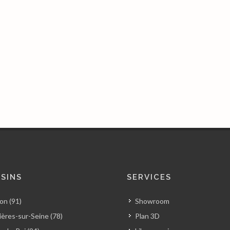
SINS
SERVICES
on (91)
Showroom
ères-sur-Seine (78)
Plan 3D