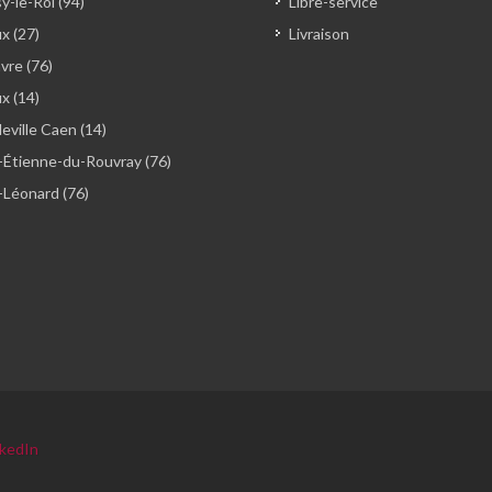
y-le-Roi (94)
Libre-service
x (27)
Livraison
vre (76)
ux (14)
ville Caen (14)
-Étienne-du-Rouvray (76)
-Léonard (76)
nkedIn