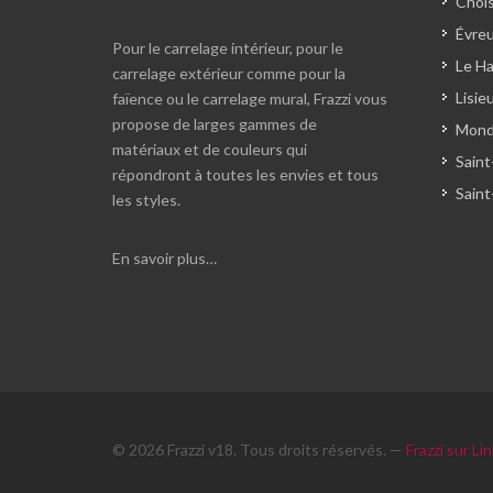
Chois
Évreu
Pour le carrelage intérieur, pour le
Le Ha
carrelage extérieur comme pour la
Lisie
faïence ou le carrelage mural, Frazzi vous
propose de larges gammes de
Monde
matériaux et de couleurs qui
Saint
répondront à toutes les envies et tous
Saint
les styles.
En savoir plus…
© 2026 Frazzi v18. Tous droits réservés. —
Frazzi sur Li