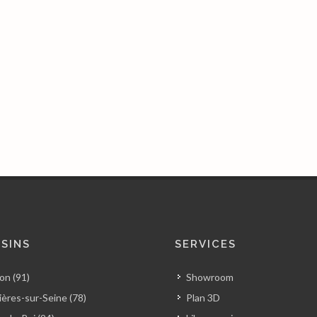
SINS
SERVICES
on (91)
Showroom
ères-sur-Seine (78)
Plan 3D