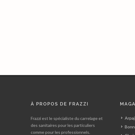
À PROPOS DE FRAZZI
MAGA
Arpaj
Frazzi est le spécialiste du carrelage et
des sanitaires pour les particuliers
Bonni
comme pour les professionnels.