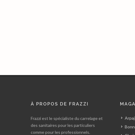
À PROPOS DE FRAZZI
MAGA
Arpaj
Frazzi est le spécialiste du carrelage et
des sanitaires pour les particuliers
Bonni
comme pour les professionnels.