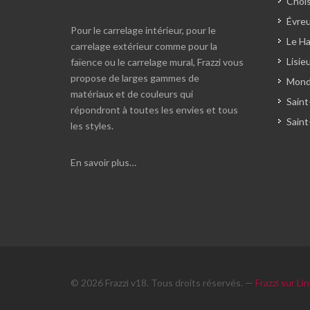
Chois
Évreu
Pour le carrelage intérieur, pour le
Le Ha
carrelage extérieur comme pour la
Lisie
faïence ou le carrelage mural, Frazzi vous
propose de larges gammes de
Monde
matériaux et de couleurs qui
Saint
répondront à toutes les envies et tous
Saint
les styles.
En savoir plus…
© 2026 Frazzi v18. Tous droits réservés. —
Frazzi sur Li