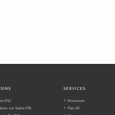
SINS
SERVICES
on (91)
Showroom
ères-sur-Seine (78)
Plan 3D