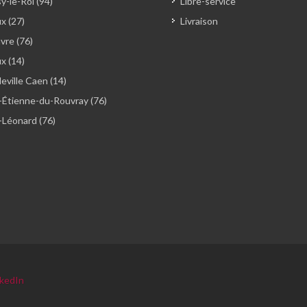
y-le-Roi (94)
Libre-service
x (27)
Livraison
vre (76)
ux (14)
ville Caen (14)
-Étienne-du-Rouvray (76)
-Léonard (76)
nkedIn